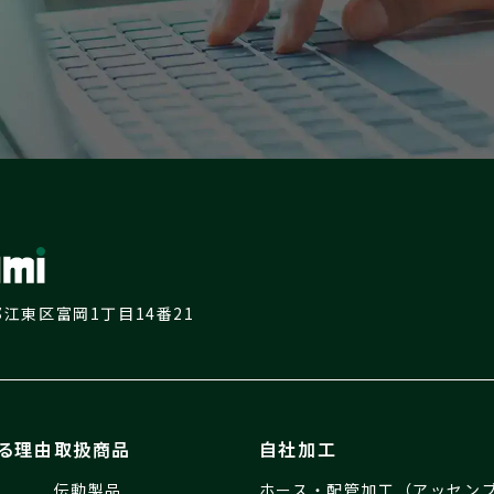
京都江東区富岡1丁目14番21
る理由
取扱商品
自社加工
伝動製品
ホース・配管加工（アッセン